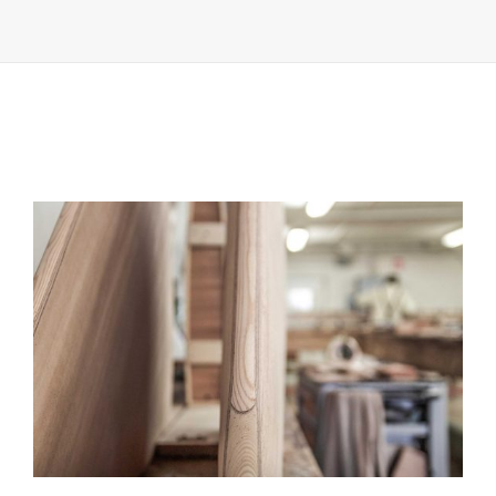
#1
–
SÉLECTION,
ACHAT
ET
PRÉPARATION
DE
NOS
BOIS
AÉRONAUTIQU