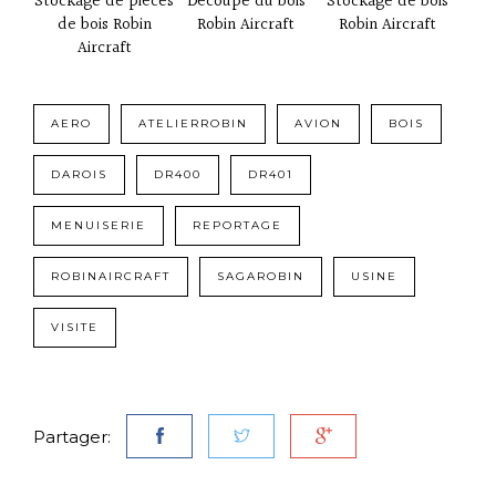
Stockage de pièces
Découpe du bois
Stockage de bois
de bois Robin
Robin Aircraft
Robin Aircraft
Aircraft
AERO
ATELIERROBIN
AVION
BOIS
DAROIS
DR400
DR401
MENUISERIE
REPORTAGE
ROBINAIRCRAFT
SAGAROBIN
USINE
VISITE
Partager: