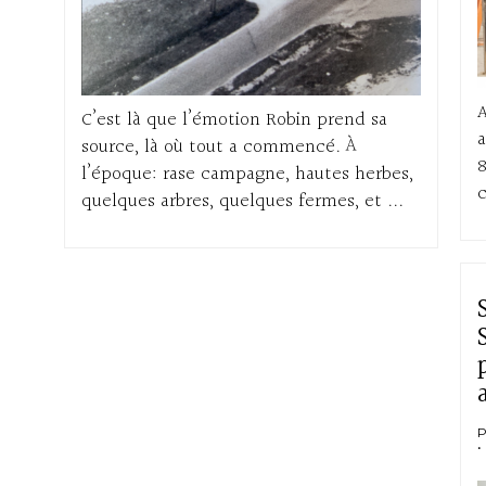
A
C’est là que l’émotion Robin prend sa
a
source, là où tout a commencé. À
8
l’époque: rase campagne, hautes herbes,
c
quelques arbres, quelques fermes, et ...
P