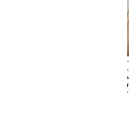
T
c
a
p
d